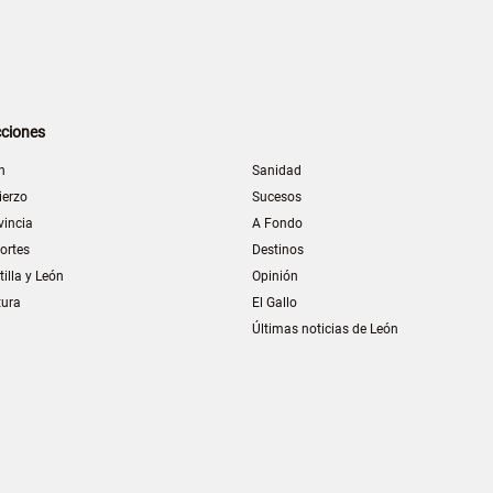
ciones
n
Sanidad
ierzo
Sucesos
vincia
A Fondo
ortes
Destinos
tilla y León
Opinión
tura
El Gallo
Últimas noticias de León