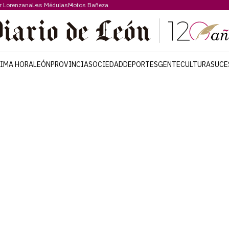
r Lorenzana
Las Médulas
Motos Bañeza
TIMA HORA
LEÓN
PROVINCIA
SOCIEDAD
DEPORTES
GENTE
CULTURA
SUCE