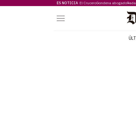
ES NOTICIA
El Crucero
Condena abogado
Rada
Menú
ÚL