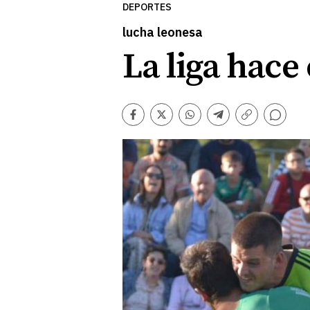
DEPORTES
lucha leonesa
La liga hace
Comentarios
Facebook
Twitter
Whatsapp
Telegram
Copiar
enlace