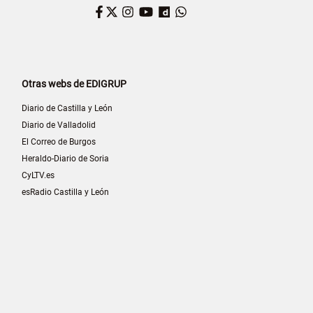
Facebook
Twitter
Instagram
YouTube
Dailymotion
WhatsApp
Otras webs de EDIGRUP
Diario de Castilla y León
Diario de Valladolid
El Correo de Burgos
Heraldo-Diario de Soria
CyLTV.es
esRadio Castilla y León