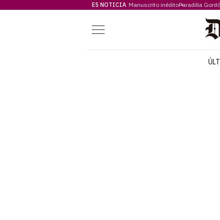
ES NOTICIA
Manuscrito inédito
Paradilla Gord
Menú
ÚL