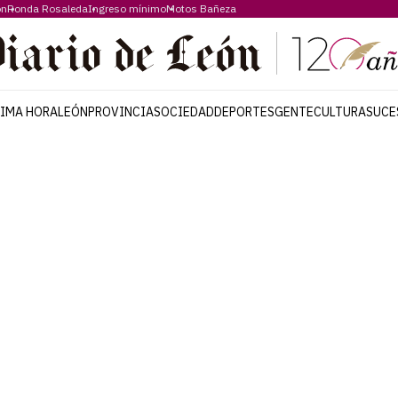
ón
Ronda Rosaleda
Ingreso mínimo
Motos Bañeza
TIMA HORA
LEÓN
PROVINCIA
SOCIEDAD
DEPORTES
GENTE
CULTURA
SUCE