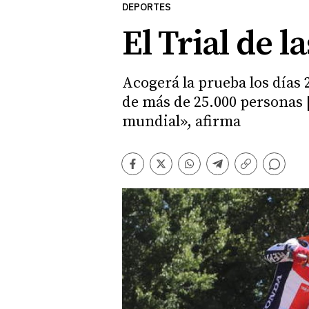
DEPORTES
El Trial de 
Acogerá la prueba los días 
de más de 25.000 personas
mundial», afirma
Comentarios
Facebook
Twitter
Whatsapp
Telegram
Copiar
enlace