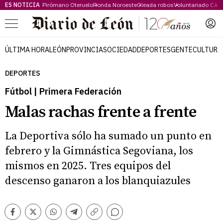
ES NOTICIA
Pirómano Oteruelo
Ronda Noroeste
Oleada robos
Voluntariado Cári
Menú
ÚLTIMA HORA
LEÓN
PROVINCIA
SOCIEDAD
DEPORTES
GENTE
CULTURA
DEPORTES
Fútbol | Primera Federación
Malas rachas frente a frente
La Deportiva sólo ha sumado un punto en
febrero y la Gimnástica Segoviana, los
mismos en 2025. Tres equipos del
descenso ganaron a los blanquiazules
Comentarios
Facebook
Twitter
Whatsapp
Telegram
Copiar