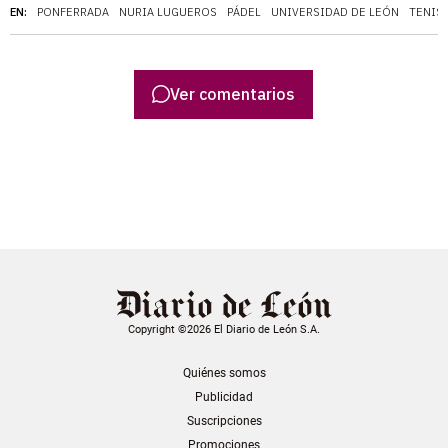
EN:
PONFERRADA
NURIA LUGUEROS
PÁDEL
UNIVERSIDAD DE LEÓN
TENIS
Ver comentarios
Copyright ©2026 El Diario de León S.A.
Quiénes somos
Publicidad
Suscripciones
Promociones