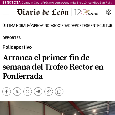
ES NOTICIA
Joaquín Costa
Próximo curso
Vendimia Bierzo
Incendios
San Feliz
Menú
ÚLTIMA HORA
LEÓN
PROVINCIA
SOCIEDAD
DEPORTES
GENTE
CULTURA
DEPORTES
Polideportivo
Arranca el primer fin de
semana del Trofeo Rector en
Ponferrada
Comentarios
Facebook
Twitter
Whatsapp
Telegram
Copiar
enlace