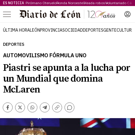
ES NOTICIA
Pirómano Oteruelo
Ronda Noroeste
Oleada robos
Voluntariado Cári
Menú
ÚLTIMA HORA
LEÓN
PROVINCIA
SOCIEDAD
DEPORTES
GENTE
CULTURA
DEPORTES
AUTOMOVILISMO FÓRMULA UNO
Piastri se apunta a la lucha por
un Mundial que domina
McLaren
Comentarios
Facebook
Twitter
Whatsapp
Telegram
Copiar
enlace