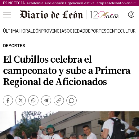
ES NOTICIA
Academia Aire
Tensión Urgencias
Festival eclipse
Adelanto vendimi
Menú
ÚLTIMA HORA
LEÓN
PROVINCIA
SOCIEDAD
DEPORTES
GENTE
CULTURA
DEPORTES
El Cubillos celebra el
campeonato y sube a Primera
Regional de Aficionados
Comentarios
Facebook
Twitter
Whatsapp
Telegram
Copiar
enlace