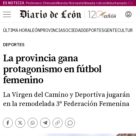
ES NOTICIA
Pirómano Oteruelo
Ronda Noroeste
Oleada robos
Voluntariado Cári
Menú
ÚLTIMA HORA
LEÓN
PROVINCIA
SOCIEDAD
DEPORTES
GENTE
CULTURA
DEPORTES
La provincia gana
protagonismo en fútbol
femenino
La Virgen del Camino y Deportiva jugarán
en la remodelada 3ª Federación Femenina
Comentarios
Facebook
Twitter
Whatsapp
Telegram
Copiar
enlace