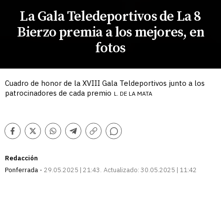
La Gala Teledeportivos de La 8
Bierzo premia a los mejores, en
fotos
Cuadro de honor de la XVIII Gala Teldeportivos junto a los
patrocinadores de cada premio
L. DE LA MATA
Comentarios
Facebook
Twitter
Whatsapp
Telegram
Copiar
enlace
Redacción
Ponferrada
29.05.2025 | 21:43
Actualizado:
30.05.2025 | 11:42