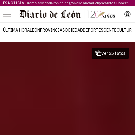
ES NOTICIA
Drama soledad
Crónica negra
Calle ancha
Eclipse
Motos Bañeza
Menú
ÚLTIMA HORA
LEÓN
PROVINCIA
SOCIEDAD
DEPORTES
GENTE
CULTURA
Ver 25 fotos