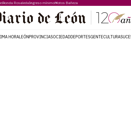
ón
Ronda Rosaleda
Ingreso mínimo
Motos Bañeza
TIMA HORA
LEÓN
PROVINCIA
SOCIEDAD
DEPORTES
GENTE
CULTURA
SUCE