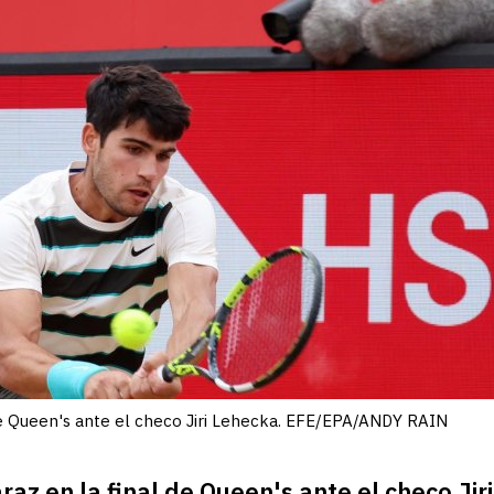
 de Queen's ante el checo Jiri Lehecka. EFE/EPA/ANDY RAIN
araz en la final de Queen's ante el checo J