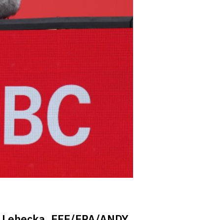
iri Lehecka. EFE/EPA/ANDY