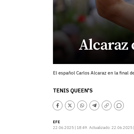
Alcaraz 
El español Carlos Alcaraz en la final
TENIS QUEEN'S
Comentarios
Facebook
Twitter
Whatsapp
Telegram
Copiar
enlace
EFE
22.06.2025 | 18:49
Actualizado:
22.06.2025 