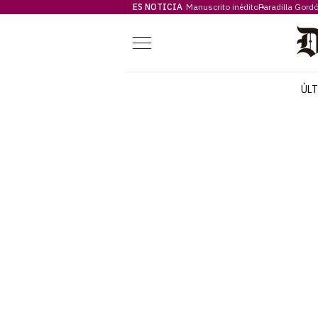
ES NOTICIA
Manuscrito inédito
Paradilla Gord
Menú
ÚL