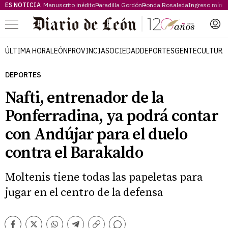
ES NOTICIA
Manuscrito inédito
Paradilla Gordón
Ronda Rosaleda
Ingreso míni
Menú
ÚLTIMA HORA
LEÓN
PROVINCIA
SOCIEDAD
DEPORTES
GENTE
CULTURA
DEPORTES
Nafti, entrenador de la
Ponferradina, ya podrá contar
con Andújar para el duelo
contra el Barakaldo
Moltenis tiene todas las papeletas para
jugar en el centro de la defensa
Comentarios
Facebook
Twitter
Whatsapp
Telegram
Copiar