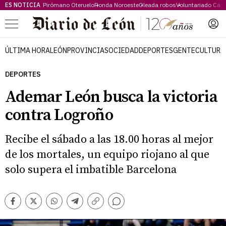
ES NOTICIA
Pirómano Oteruelo
Ronda Noroeste
Oleada robos
Voluntariado Cári
Menú
ÚLTIMA HORA
LEÓN
PROVINCIA
SOCIEDAD
DEPORTES
GENTE
CULTURA
DEPORTES
Ademar León busca la victoria
contra Logroño
Recibe el sábado a las 18.00 horas al mejor
de los mortales, un equipo riojano al que
solo supera el imbatible Barcelona
Comentarios
Facebook
Twitter
Whatsapp
Telegram
Copiar
enlace