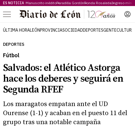
ES NOTICIA
Manuscrito inédito
Paradilla Gordón
Ronda Rosaleda
Ingreso míni
Menú
ÚLTIMA HORA
LEÓN
PROVINCIA
SOCIEDAD
DEPORTES
GENTE
CULTURA
DEPORTES
Fútbol
Salvados: el Atlético Astorga
hace los deberes y seguirá en
Segunda RFEF
Los maragatos empatan ante el UD
Ourense (1-1) y acaban en el puesto 11 del
grupo tras una notable campaña