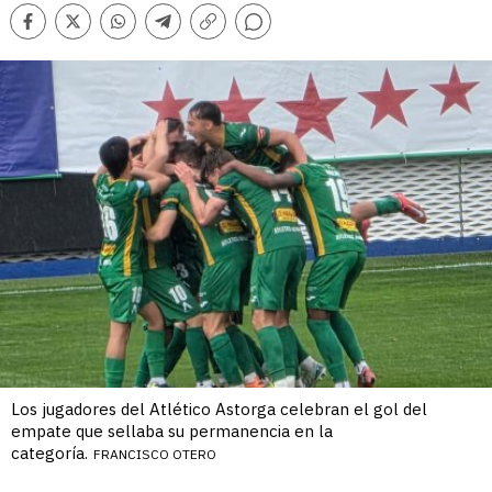
Comentarios
Facebook
Twitter
Whatsapp
Telegram
Copiar
enlace
Los jugadores del Atlético Astorga celebran el gol del
empate que sellaba su permanencia en la
categoría.
FRANCISCO OTERO