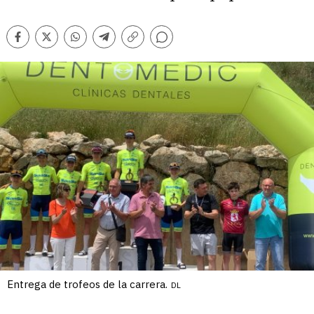
Comentarios
Facebook
Twitter
Whatsapp
Telegram
Copiar
enlace
Entrega de trofeos de la carrera.
DL