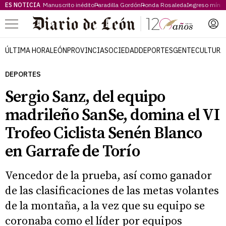
ES NOTICIA
Manuscrito inédito
Paradilla Gordón
Ronda Rosaleda
Ingreso míni
Menú
ÚLTIMA HORA
LEÓN
PROVINCIA
SOCIEDAD
DEPORTES
GENTE
CULTURA
DEPORTES
Sergio Sanz, del equipo
madrileño SanSe, domina el VI
Trofeo Ciclista Senén Blanco
en Garrafe de Torío
Vencedor de la prueba, así como ganador
de las clasificaciones de las metas volantes
de la montaña, a la vez que su equipo se
coronaba como el líder por equipos