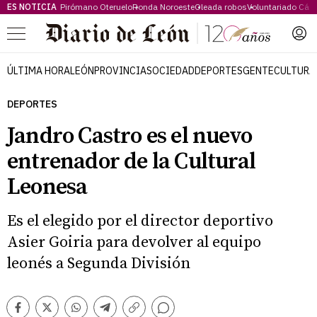
ES NOTICIA
Pirómano Oteruelo
Ronda Noroeste
Oleada robos
Voluntariado Cári
Menú
ÚLTIMA HORA
LEÓN
PROVINCIA
SOCIEDAD
DEPORTES
GENTE
CULTURA
DEPORTES
Jandro Castro es el nuevo
entrenador de la Cultural
Leonesa
Es el elegido por el director deportivo
Asier Goiria para devolver al equipo
leonés a Segunda División
Comentarios
Facebook
Twitter
Whatsapp
Telegram
Copiar