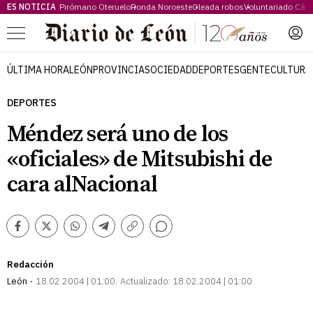
ES NOTICIA
Pirómano Oteruelo
Ronda Noroeste
Oleada robos
Voluntariado Cári
Menú
ÚLTIMA HORA
LEÓN
PROVINCIA
SOCIEDAD
DEPORTES
GENTE
CULTURA
DEPORTES
Méndez será uno de los
«oficiales» de Mitsubishi de
cara alNacional
Comentarios
Facebook
Twitter
Whatsapp
Telegram
Copiar
enlace
Redacción
León
18.02.2004 | 01:00
Actualizado:
18.02.2004 | 01:00