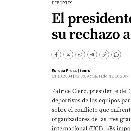
DEPORTES
El president
su rechazo a 
Comentarios
Facebook
Twitter
Whatsapp
Telegram
Copiar
enlace
Europa Press | tours
11.10.2004 | 02:00
Actualizado:
11.10.2004 
Patrice Clerc, presidente del 
deportivos de los equipos par
sobre el conflicto que enfren
organizadores de las tres gran
internacional (UCI). «Es impo