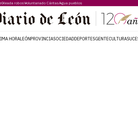
e
Oleada robos
Voluntariado Cáritas
Agua pueblos
TIMA HORA
LEÓN
PROVINCIA
SOCIEDAD
DEPORTES
GENTE
CULTURA
SUCE