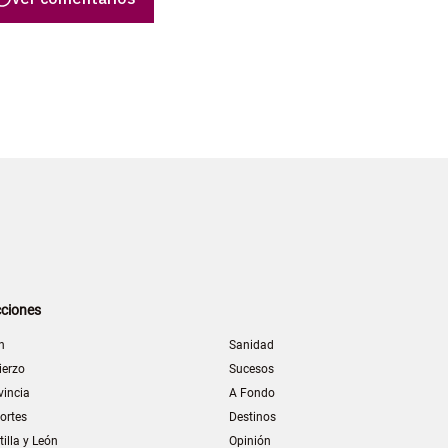
ciones
n
Sanidad
ierzo
Sucesos
vincia
A Fondo
ortes
Destinos
tilla y León
Opinión