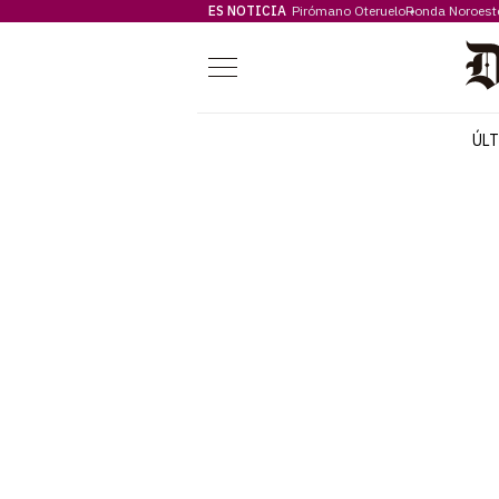
ES NOTICIA
Pirómano Oteruelo
Ronda Noroest
Menú
ÚL