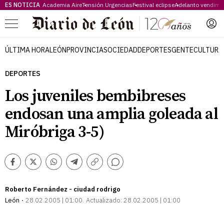
ES NOTICIA
Academia Aire
Tensión Urgencias
Festival eclipse
Adelanto vendimi
Menú
ÚLTIMA HORA
LEÓN
PROVINCIA
SOCIEDAD
DEPORTES
GENTE
CULTURA
DEPORTES
Los juveniles bembibreses
endosan una amplia goleada al
Miróbriga 3-5)
Comentarios
Facebook
Twitter
Whatsapp
Telegram
Copiar
enlace
Roberto Fernández - ciudad rodrigo
León
28.02.2005 | 01:00
Actualizado:
28.02.2005 | 01:00