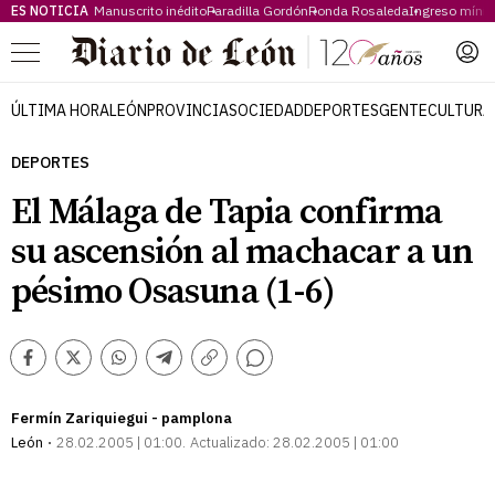
ES NOTICIA
Manuscrito inédito
Paradilla Gordón
Ronda Rosaleda
Ingreso míni
Menú
ÚLTIMA HORA
LEÓN
PROVINCIA
SOCIEDAD
DEPORTES
GENTE
CULTURA
DEPORTES
El Málaga de Tapia confirma
su ascensión al machacar a un
pésimo Osasuna (1-6)
Comentarios
Facebook
Twitter
Whatsapp
Telegram
Copiar
enlace
Fermín Zariquiegui - pamplona
León
28.02.2005 | 01:00
Actualizado:
28.02.2005 | 01:00