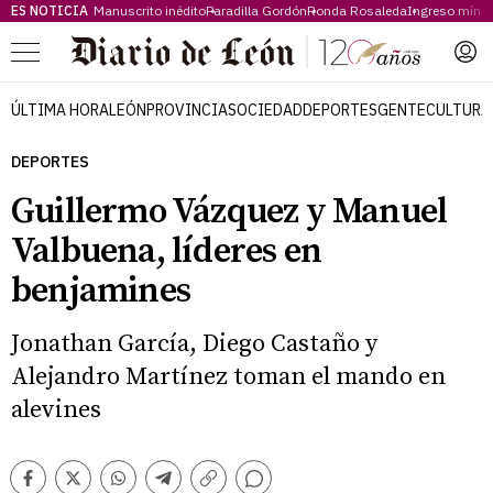
ES NOTICIA
Manuscrito inédito
Paradilla Gordón
Ronda Rosaleda
Ingreso míni
Menú
ÚLTIMA HORA
LEÓN
PROVINCIA
SOCIEDAD
DEPORTES
GENTE
CULTURA
DEPORTES
Guillermo Vázquez y Manuel
Valbuena, líderes en
benjamines
Jonathan García, Diego Castaño y
Alejandro Martínez toman el mando en
alevines
Comentarios
Facebook
Twitter
Whatsapp
Telegram
Copiar