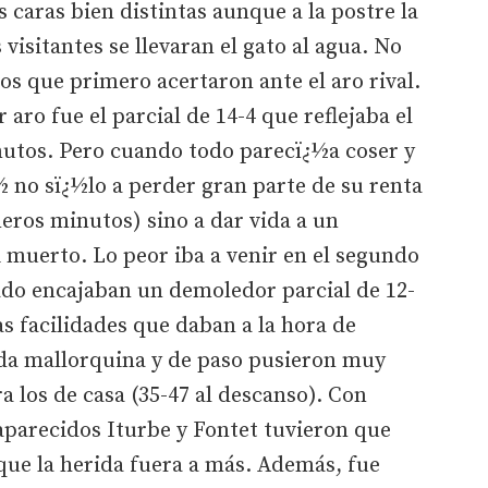
 caras bien distintas aunque a la postre la
 visitantes se llevaran el gato al agua. No
os que primero acertaron ante el aro rival.
 aro fue el parcial de 14-4 que reflejaba el
utos. Pero cuando todo parecï¿½a coser y
½ no sï¿½lo a perder gran parte de su renta
imeros minutos) sino a dar vida a un
 muerto. Lo peor iba a venir en el segundo
ado encajaban un demoledor parcial de 12-
as facilidades que daban a la hora de
da mallorquina y de paso pusieron muy
a los de casa (35-47 al descanso). Con
parecidos Iturbe y Fontet tuvieron que
 que la herida fuera a más. Además, fue