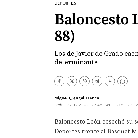
DEPORTES
Baloncesto L
88)
Los de Javier de Grado cae
determinante
Comentarios
Facebook
Twitter
Whatsapp
Telegram
Copiar
enlace
Miguel ï¿½ngel Tranca
León
22.12.2009 | 22:46
Actualizado:
22.12
Baloncesto León cosechó su s
Deportes frente al Basquet Ma