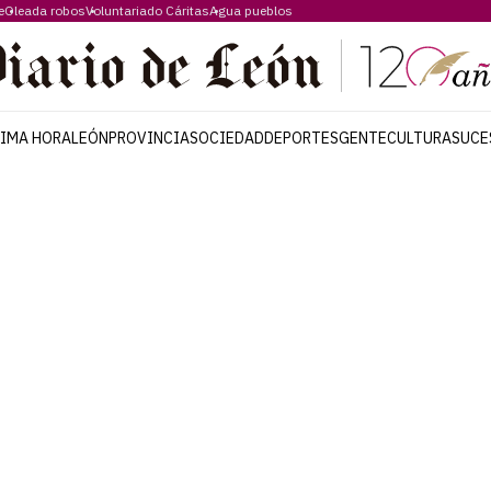
e
Oleada robos
Voluntariado Cáritas
Agua pueblos
TIMA HORA
LEÓN
PROVINCIA
SOCIEDAD
DEPORTES
GENTE
CULTURA
SUCE