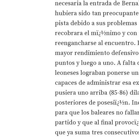
necesaria la entrada de Bernab
hubiera sido tan preocupante 
pista debido a sus problemas
recobrara el mï¿½nimo y con u
reengancharse al encuentro. I
mayor rendimiento defensivo 
puntos y luego a uno. A falta 
leoneses lograban ponerse un 
capaces de administrar esa ex
pusiera uno arriba (85-86) dil
posteriores de posesiï¿½n. I
para que los baleares no falla
partido y que al final provoc
que ya suma tres consecutivos