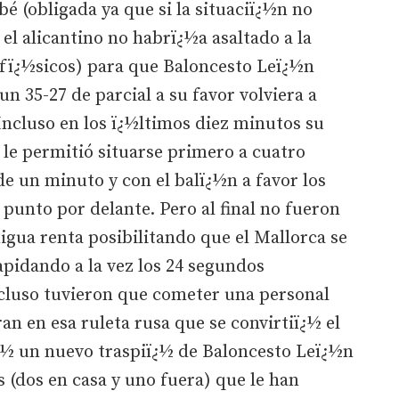
é (obligada ya que si la situaciï¿½n no
el alicantino no habrï¿½a asaltado a la
 fï¿½sicos) para que Baloncesto Leï¿½n
n 35-27 de parcial a su favor volviera a
ncluso en los ï¿½ltimos diez minutos su
le permitió situarse primero a cuatro
de un minuto y con el balï¿½n a favor los
punto por delante. Pero al final no fueron
igua renta posibilitando que el Mallorca se
apidando a la vez los 24 segundos
ncluso tuvieron que cometer una personal
ran en esa ruleta rusa que se convirtiï¿½ el
ï¿½ un nuevo traspiï¿½ de Baloncesto Leï¿½n
 (dos en casa y uno fuera) que le han