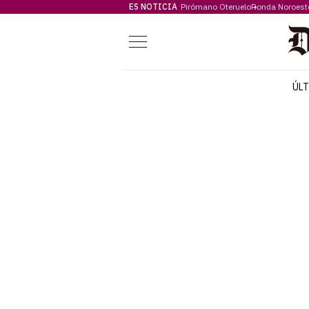
ES NOTICIA
Pirómano Oteruelo
Ronda Noroest
Menú
ÚL