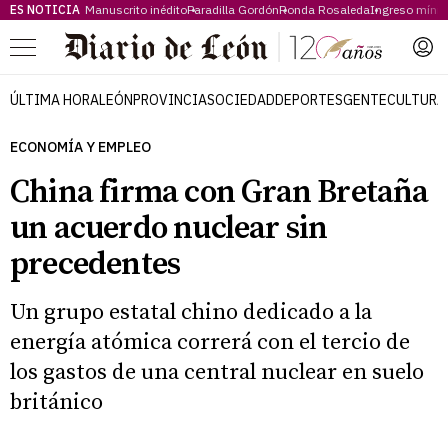
ES NOTICIA
Manuscrito inédito
Paradilla Gordón
Ronda Rosaleda
Ingreso míni
Menú
ÚLTIMA HORA
LEÓN
PROVINCIA
SOCIEDAD
DEPORTES
GENTE
CULTURA
ECONOMÍA Y EMPLEO
China firma con Gran Bretaña
un acuerdo nuclear sin
precedentes
Un grupo estatal chino dedicado a la
energía atómica correrá con el tercio de
los gastos de una central nuclear en suelo
británico