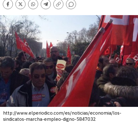
Comentarios
Facebook
Twitter
Whatsapp
Telegram
Copiar
enlace
http://www.elperiodico.com/es/noticias/economia/los-
sindicatos-marcha-empleo-digno-5847032