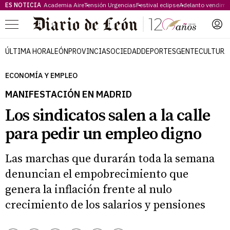
ES NOTICIA
Academia Aire
Tensión Urgencias
Festival eclipse
Adelanto vendimi
Menú
ÚLTIMA HORA
LEÓN
PROVINCIA
SOCIEDAD
DEPORTES
GENTE
CULTURA
ECONOMÍA Y EMPLEO
MANIFESTACIÓN EN MADRID
Los sindicatos salen a la calle
para pedir un empleo digno
Las marchas que durarán toda la semana
denuncian el empobrecimiento que
genera la inflación frente al nulo
crecimiento de los salarios y pensiones