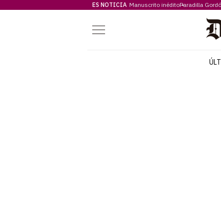
ES NOTICIA
Manuscrito inédito
Paradilla Gord
Menú
ÚL