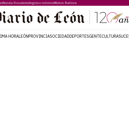
ón
Ronda Rosaleda
Ingreso mínimo
Motos Bañeza
TIMA HORA
LEÓN
PROVINCIA
SOCIEDAD
DEPORTES
GENTE
CULTURA
SUCE