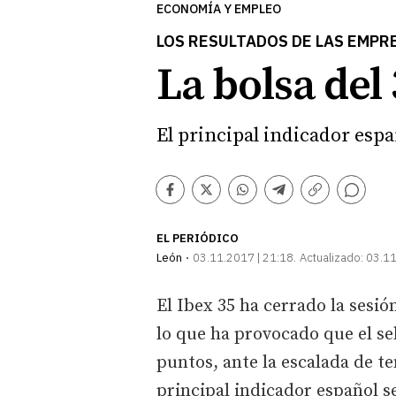
ECONOMÍA Y EMPLEO
LOS RESULTADOS DE LAS EMPRE
La bolsa del
El principal indicador espa
Comentarios
Facebook
Twitter
Whatsapp
Telegram
Copiar
enlace
EL PERIÓDICO
León
03.11.2017 | 21:18
Actualizado:
03.11
El Ibex 35 ha cerrado la sesió
lo que ha provocado que el se
puntos, ante la escalada de t
principal indicador español s