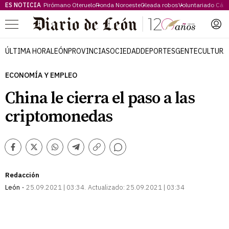
ES NOTICIA
Pirómano Oteruelo
Ronda Noroeste
Oleada robos
Voluntariado Cári
Menú
ÚLTIMA HORA
LEÓN
PROVINCIA
SOCIEDAD
DEPORTES
GENTE
CULTURA
ECONOMÍA Y EMPLEO
China le cierra el paso a las
criptomonedas
Comentarios
Facebook
Twitter
Whatsapp
Telegram
Copiar
enlace
Redacción
León
25.09.2021 | 03:34
Actualizado:
25.09.2021 | 03:34