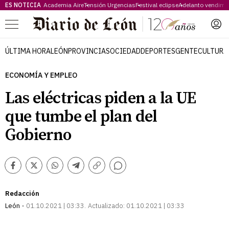
ES NOTICIA
Academia Aire
Tensión Urgencias
Festival eclipse
Adelanto vendimi
Menú
ÚLTIMA HORA
LEÓN
PROVINCIA
SOCIEDAD
DEPORTES
GENTE
CULTURA
ECONOMÍA Y EMPLEO
Las eléctricas piden a la UE
que tumbe el plan del
Gobierno
Comentarios
Facebook
Twitter
Whatsapp
Telegram
Copiar
enlace
Redacción
León
01.10.2021 | 03:33
Actualizado:
01.10.2021 | 03:33