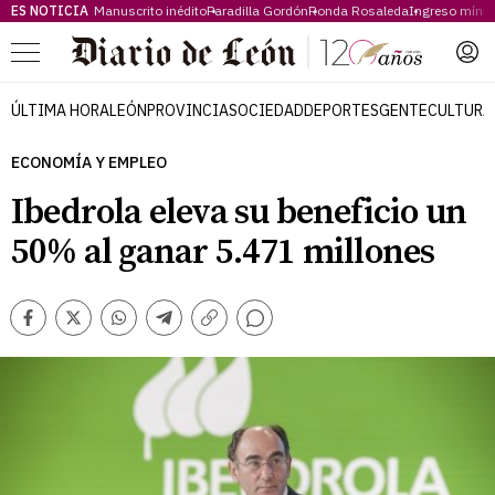
ES NOTICIA
Manuscrito inédito
Paradilla Gordón
Ronda Rosaleda
Ingreso míni
Menú
ÚLTIMA HORA
LEÓN
PROVINCIA
SOCIEDAD
DEPORTES
GENTE
CULTURA
ECONOMÍA Y EMPLEO
Ibedrola eleva su beneficio un
50% al ganar 5.471 millones
Comentarios
Facebook
Twitter
Whatsapp
Telegram
Copiar
enlace