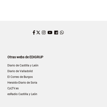
Facebook
Twitter
Instagram
YouTube
Dailymotion
WhatsApp
Otras webs de EDIGRUP
Diario de Castilla y León
Diario de Valladolid
El Correo de Burgos
Heraldo-Diario de Soria
CyLTV.es
esRadio Castilla y León