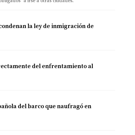
obligados" a irse a otras ciudades.
condenan la ley de inmigración de
rectamente del enfrentamiento al
pañola del barco que naufragó en