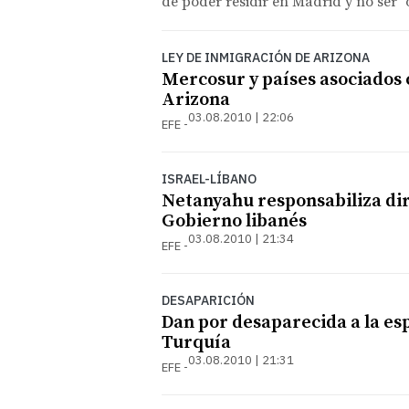
de poder residir en Madrid y no ser "
LEY DE INMIGRACIÓN DE ARIZONA
Mercosur y países asociados 
Arizona
03.08.2010 | 22:06
EFE
ISRAEL-LÍBANO
Netanyahu responsabiliza di
Gobierno libanés
03.08.2010 | 21:34
EFE
DESAPARICIÓN
Dan por desaparecida a la es
Turquía
03.08.2010 | 21:31
EFE