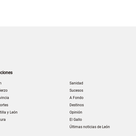
ciones
n
Sanidad
ierzo
Sucesos
vincia
A Fondo
ortes
Destinos
tilla y León
Opinión
tura
El Gallo
Últimas noticias de León