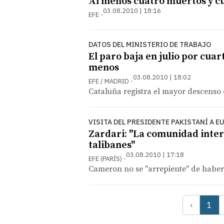
Al menos cuatro muertos y cu
03.08.2010 | 18:16
EFE
DATOS DEL MINISTERIO DE TRABAJO
El paro baja en julio por cua
menos
03.08.2010 | 18:02
EFE / MADRID
Cataluña registra el mayor descenso 
VISITA DEL PRESIDENTE PAKISTANÍ A E
Zardari: "La comunidad inter
talibanes"
03.08.2010 | 17:18
EFE (PARÍS)
Cameron no se "arrepiente" de haber
‹
1