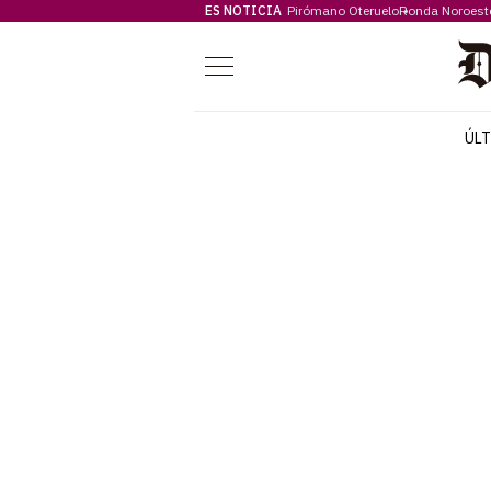
ES NOTICIA
Pirómano Oteruelo
Ronda Noroest
Menú
ÚL