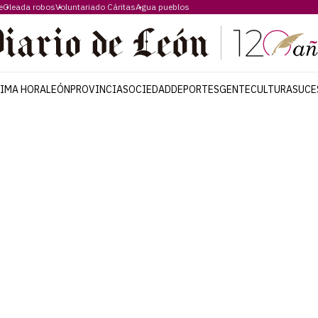
e
Oleada robos
Voluntariado Cáritas
Agua pueblos
TIMA HORA
LEÓN
PROVINCIA
SOCIEDAD
DEPORTES
GENTE
CULTURA
SUCE