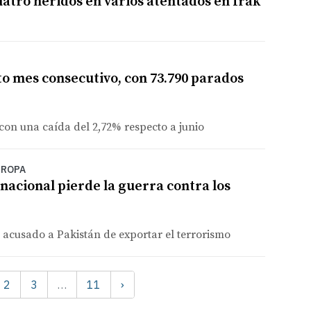
atro heridos en varios atentados en Irak
rto mes consecutivo, con 73.790 parados
con una caída del 2,72% respecto a junio
UROPA
nacional pierde la guerra contra los
 acusado a Pakistán de exportar el terrorismo
2
3
11
›
…