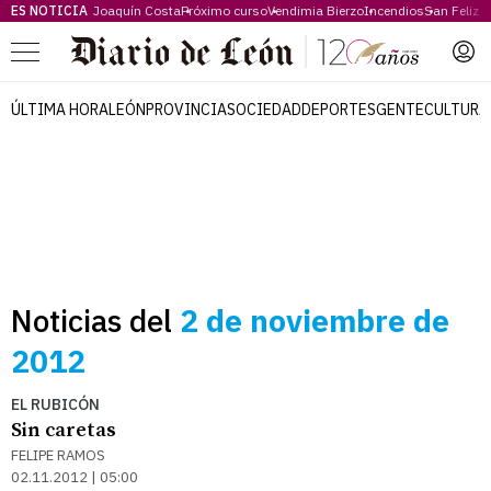
ES NOTICIA
Joaquín Costa
Próximo curso
Vendimia Bierzo
Incendios
San Feliz
Menú
ÚLTIMA HORA
LEÓN
PROVINCIA
SOCIEDAD
DEPORTES
GENTE
CULTURA
Noticias del
2 de noviembre de
2012
EL RUBICÓN
Sin caretas
FELIPE RAMOS
02.11.2012 | 05:00