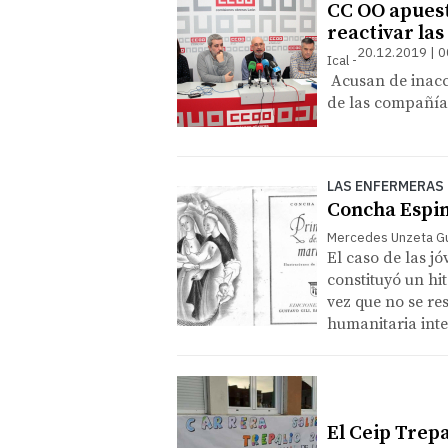
CC OO apuest
reactivar la
20.12.2019 | 0
Ical
Acusan de inacci
de las compañías
LAS ENFERMERAS
Concha Espina
Mercedes Unzeta Gu
El caso de las j
constituyó un hit
vez que no se re
humanitaria inte
El Ceip Trepa