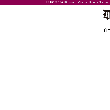
ES NOTICIA
Pirómano Oteruelo
Ronda Noroest
Menú
ÚL