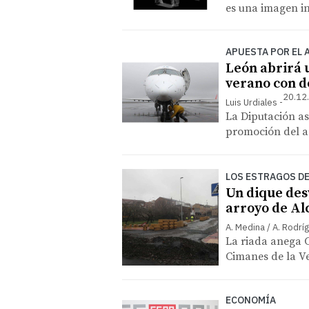
es una imagen in
APUESTA POR EL
León abrirá 
verano con d
20.12
Luis Urdiales
La Diputación as
promoción del ae
LOS ESTRAGOS DE
Un dique desv
arroyo de Al
A. Medina / A. Rodríg
La riada anega C
Cimanes de la Ve
ECONOMÍA