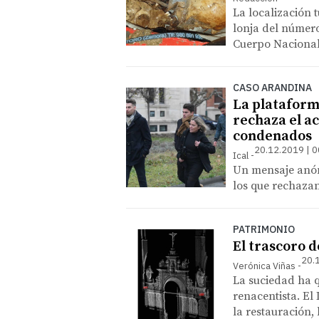
La localización 
lonja del número 
Cuerpo Nacional 
CASO ARANDINA
La plataforma
rechaza el a
condenados
20.12.2019 | 0
Ical
Un mensaje anón
los que rechazan
PATRIMONIO
El trascoro d
20.
Verónica Viñas
La suciedad ha q
renacentista. El 
la restauración,