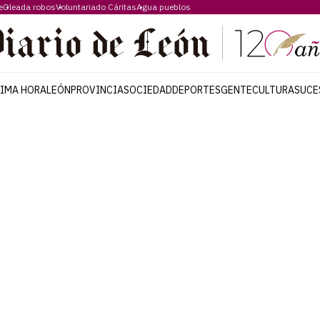
e
Oleada robos
Voluntariado Cáritas
Agua pueblos
TIMA HORA
LEÓN
PROVINCIA
SOCIEDAD
DEPORTES
GENTE
CULTURA
SUCE