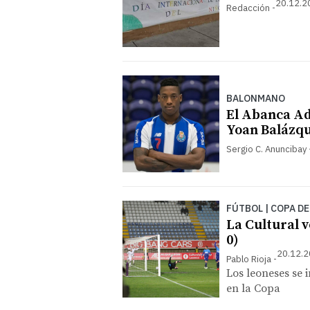
20.12.2
Redacción
BALONMANO
El Abanca Ad
Yoan Balázq
Sergio C. Anuncibay
FÚTBOL | COPA DE
La Cultural v
0)
20.12.2
Pablo Rioja
Los leoneses se 
en la Copa