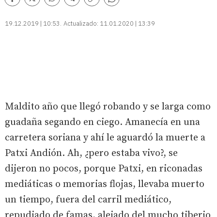
Comentarios
Facebook
Twitter
Whatsapp
Telegram
Copiar
enlace
19.12.2019 | 10:53
Actualizado:
11.01.2020 | 13:39
Maldito año que llegó robando y se larga como
guadaña segando en ciego. Amanecía en una
carretera soriana y ahí le aguardó la muerte a
Patxi Andión. Ah, ¿pero estaba vivo?, se
dijeron no pocos, porque Patxi, en riconadas
mediáticas o memorias flojas, llevaba muerto
un tiempo, fuera del carril mediático,
repudiado de famas, alejado del mucho tiberio