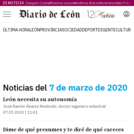
ES NOTICIA
Joaquín Costa
Próximo curso
Vendimia Bierzo
Incendios
San Feliz
Menú
ÚLTIMA HORA
LEÓN
PROVINCIA
SOCIEDAD
DEPORTES
GENTE
CULTURA
Noticias del
7 de marzo de 2020
León necesita su autonomía
José Ramón Álvarez Redondo, doctor ingeniero industrial
07.03.2020 | 11:41
Dime de qué presumes y te diré de qué careces