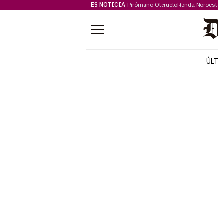
ES NOTICIA
Pirómano Oteruelo
Ronda Noroest
Menú
ÚL