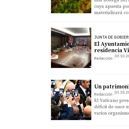
una bodega fiel 
cuya apuesta por
materializará co
JUNTA DE GOBIE
El Ayuntamie
residencia V
03.10.2
Redacción
Un patrimoni
03.10.2
Redacción
El Vaticano pre
déficit de once 
varios organismo