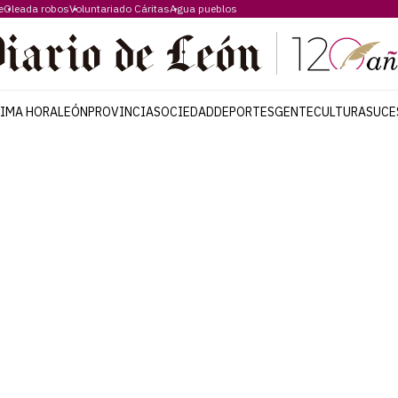
e
Oleada robos
Voluntariado Cáritas
Agua pueblos
TIMA HORA
LEÓN
PROVINCIA
SOCIEDAD
DEPORTES
GENTE
CULTURA
SUCE