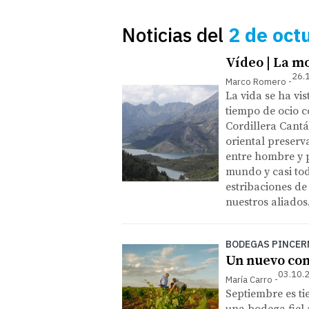
Noticias del
2 de oct
Vídeo | La m
26.
Marco Romero
La vida se ha vi
tiempo de ocio co
Cordillera Cantá
oriental preserv
entre hombre y p
mundo y casi tod
estribaciones de
nuestros aliados
BODEGAS PINCER
Un nuevo co
03.10.
María Carro
Septiembre es ti