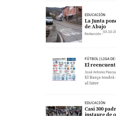
EDUCACIÓN
La Junta pon
de Abajo
03.10.2
Redacción
FÚTBOL | LIGA D
El reencuent
José Antonio Pascua
El Barça tendrá 
al Inter
EDUCACIÓN
Casi 300 padr
instaure de o