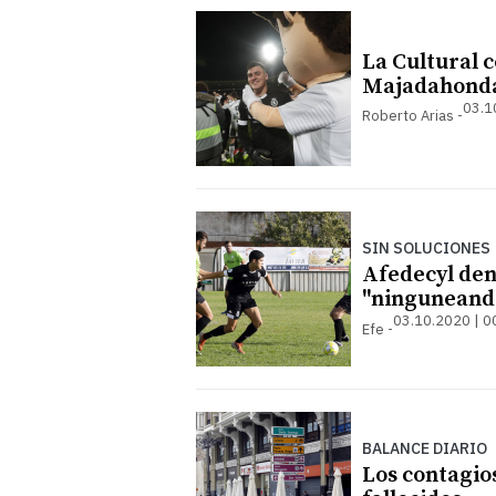
La Cultural c
Majadahond
03.1
Roberto Arias
SIN SOLUCIONES
Afedecyl denu
"ninguneando
03.10.2020 | 0
Efe
BALANCE DIARIO
Los contagios