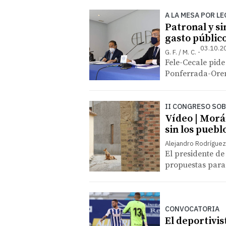
A LA MESA POR LE
Patronal y si
gasto públic
03.10.2
G. F. / M. C.
Fele-Cecale pide
Ponferrada-Oren
II CONGRESO SOB
Vídeo | Morá
sin los puebl
Alejandro Rodríguez
El presidente de
propuestas para
CONVOCATORIA
El deportivi