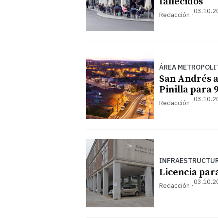
fallecidos
03.10.2
Redacción
ÁREA METROPOLI
San Andrés a
Pinilla para 
03.10.2
Redacción
INFRAESTRUCTU
Licencia para
03.10.2
Redacción