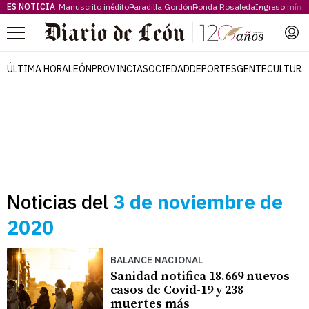
ES NOTICIA
Manuscrito inédito
Paradilla Gordón
Ronda Rosaleda
Ingreso míni
Menú
ÚLTIMA HORA
LEÓN
PROVINCIA
SOCIEDAD
DEPORTES
GENTE
CULTURA
Noticias del
3 de noviembre de
2020
BALANCE NACIONAL
Sanidad notifica 18.669 nuevos
casos de Covid-19 y 238
muertes más