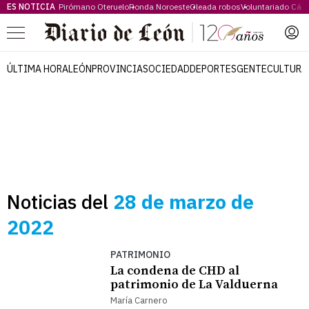
ES NOTICIA
Pirómano Oteruelo
Ronda Noroeste
Oleada robos
Voluntariado Cári
Menú
ÚLTIMA HORA
LEÓN
PROVINCIA
SOCIEDAD
DEPORTES
GENTE
CULTURA
Noticias del
28 de marzo de
2022
PATRIMONIO
La condena de CHD al
patrimonio de La Valduerna
María Carnero