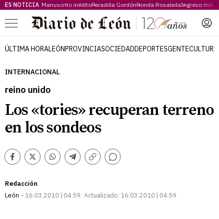
ES NOTICIA
Manuscrito inédito
Paradilla Gordón
Ronda Rosaleda
Ingreso míni
Menú
ÚLTIMA HORA
LEÓN
PROVINCIA
SOCIEDAD
DEPORTES
GENTE
CULTURA
INTERNACIONAL
reino unido
Los «tories» recuperan terreno
en los sondeos
Comentarios
Facebook
Twitter
Whatsapp
Telegram
Copiar
enlace
Redacción
León
16.03.2010 | 04:59
Actualizado:
16.03.2010 | 04:59