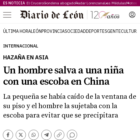
ES NOTICIA
El Crucero
Condena abogado
Radar Lorenzana
Las Médulas
Motos 
Menú
ÚLTIMA HORA
LEÓN
PROVINCIA
SOCIEDAD
DEPORTES
GENTE
CULTURA
INTERNACIONAL
HAZAÑA EN ASIA
Un hombre salva a una niña
con una escoba en China
La pequeña se había caído de la ventana de
su piso y el hombre la sujetaba con la
escoba para evitar que se precipitara
Comentarios
Facebook
Twitter
Whatsapp
Telegram
Copiar