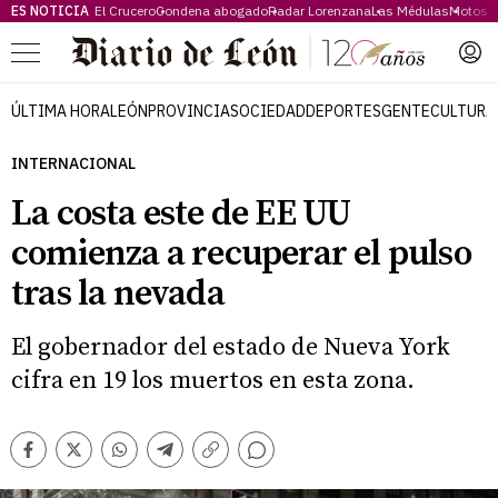
ES NOTICIA
El Crucero
Condena abogado
Radar Lorenzana
Las Médulas
Motos 
Menú
ÚLTIMA HORA
LEÓN
PROVINCIA
SOCIEDAD
DEPORTES
GENTE
CULTURA
INTERNACIONAL
La costa este de EE UU
comienza a recuperar el pulso
tras la nevada
El gobernador del estado de Nueva York
cifra en 19 los muertos en esta zona.
Comentarios
Facebook
Twitter
Whatsapp
Telegram
Copiar
enlace