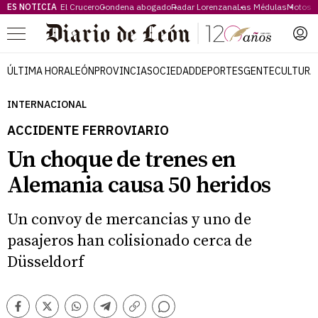
ES NOTICIA
El Crucero
Condena abogado
Radar Lorenzana
Las Médulas
Motos 
Menú
ÚLTIMA HORA
LEÓN
PROVINCIA
SOCIEDAD
DEPORTES
GENTE
CULTURA
INTERNACIONAL
ACCIDENTE FERROVIARIO
Un choque de trenes en
Alemania causa 50 heridos
Un convoy de mercancias y uno de
pasajeros han colisionado cerca de
Düsseldorf
Comentarios
Facebook
Twitter
Whatsapp
Telegram
Copiar