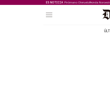
ES NOTICIA
Pirómano Oteruelo
Ronda Noroest
Menú
ÚL