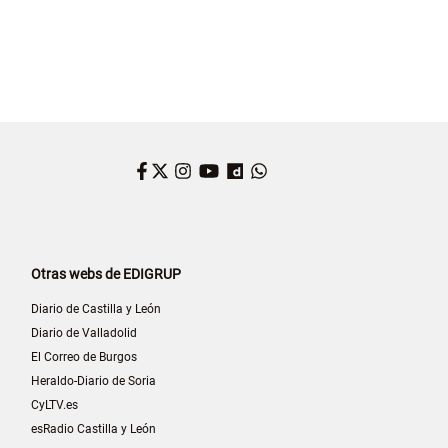
Facebook
Twitter
Instagram
YouTube
Dailymotion
WhatsApp
Otras webs de EDIGRUP
Diario de Castilla y León
Diario de Valladolid
El Correo de Burgos
Heraldo-Diario de Soria
CyLTV.es
esRadio Castilla y León