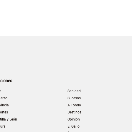
ciones
n
Sanidad
ierzo
Sucesos
vincia
A Fondo
ortes
Destinos
tilla y León
Opinión
tura
El Gallo