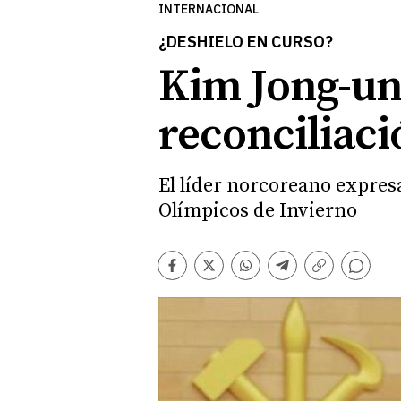
INTERNACIONAL
¿DESHIELO EN CURSO?
Kim Jong-un 
reconciliaci
El líder norcoreano expresa
Olímpicos de Invierno
Comentarios
Facebook
Twitter
Whatsapp
Telegram
Copiar
enlace