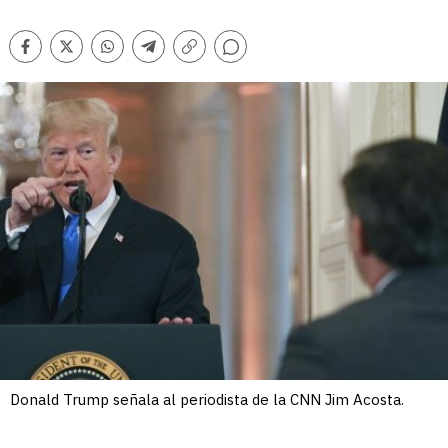
Comentarios
Facebook
Twitter
Whatsapp
Telegram
Copiar
enlace
Donald Trump señala al periodista de la CNN Jim Acosta.