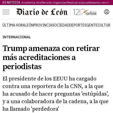
ES NOTICIA
Academia Aire
Tensión Urgencias
Festival eclipse
Adelanto vendimi
Menú
ÚLTIMA HORA
LEÓN
PROVINCIA
SOCIEDAD
DEPORTES
GENTE
CULTURA
INTERNACIONAL
Trump amenaza con retirar
más acreditaciones a
periodistas
El presidente de los EEUU ha cargado
contra una reportera de la CNN, a la que
ha acusado de hacer preguntas 'estúpidas',
y a una colaboradora de la cadena, a la que
ha llamado 'perdedora'