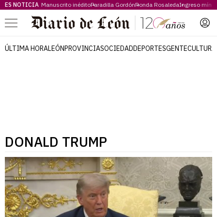
ES NOTICIA
Manuscrito inédito
Paradilla Gordón
Ronda Rosaleda
Ingreso míni
Menú
ÚLTIMA HORA
LEÓN
PROVINCIA
SOCIEDAD
DEPORTES
GENTE
CULTURA
DONALD TRUMP