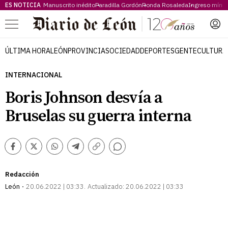
ES NOTICIA
Manuscrito inédito
Paradilla Gordón
Ronda Rosaleda
Ingreso míni
Menú
ÚLTIMA HORA
LEÓN
PROVINCIA
SOCIEDAD
DEPORTES
GENTE
CULTURA
INTERNACIONAL
Boris Johnson desvía a
Bruselas su guerra interna
Comentarios
Facebook
Twitter
Whatsapp
Telegram
Copiar
enlace
Redacción
León
20.06.2022 | 03:33
Actualizado:
20.06.2022 | 03:33