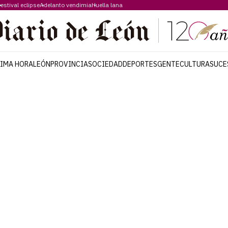
estival eclipse
Adelanto vendimia
Huella lana
TIMA HORA
LEÓN
PROVINCIA
SOCIEDAD
DEPORTES
GENTE
CULTURA
SUCE