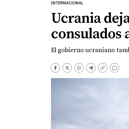
INTERNACIONAL
Ucrania deja
consulados a
El gobierno ucraniano tambi
Comentarios
Facebook
Twitter
Whatsapp
Telegram
Copiar
enlace