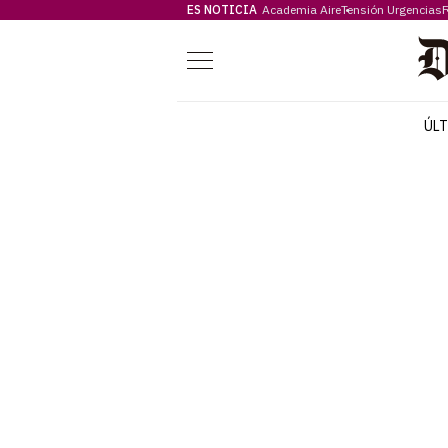
ES NOTICIA
Academia Aire
Tensión Urgencias
F
Menú
ÚL