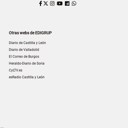
Facebook
Twitter
Instagram
YouTube
Dailymotion
WhatsApp
Otras webs de EDIGRUP
Diario de Castilla y León
Diario de Valladolid
El Correo de Burgos
Heraldo-Diario de Soria
CyLTV.es
esRadio Castilla y León