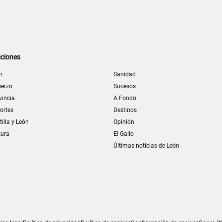
ciones
n
Sanidad
ierzo
Sucesos
vincia
A Fondo
ortes
Destinos
tilla y León
Opinión
tura
El Gallo
Últimas noticias de León