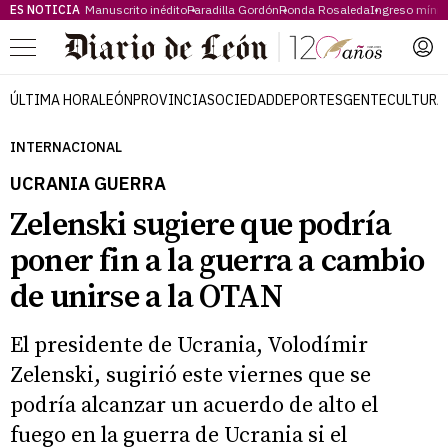
ES NOTICIA
Manuscrito inédito
Paradilla Gordón
Ronda Rosaleda
Ingreso míni
Menú
ÚLTIMA HORA
LEÓN
PROVINCIA
SOCIEDAD
DEPORTES
GENTE
CULTURA
INTERNACIONAL
UCRANIA GUERRA
Zelenski sugiere que podría
poner fin a la guerra a cambio
de unirse a la OTAN
El presidente de Ucrania, Volodímir
Zelenski, sugirió este viernes que se
podría alcanzar un acuerdo de alto el
fuego en la guerra de Ucrania si el