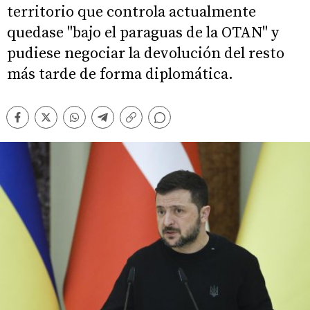
territorio que controla actualmente
quedase "bajo el paraguas de la OTAN" y
pudiese negociar la devolución del resto
más tarde de forma diplomática.
Comentarios
Facebook
Twitter
Whatsapp
Telegram
Copiar
enlace