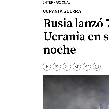
INTERNACIONAL
UCRANIA GUERRA
Rusia lanzó 
Ucrania en s
noche
Comentarios
Facebook
Twitter
Whatsapp
Telegram
Copiar
enlace