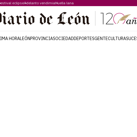
estival eclipse
Adelanto vendimia
Huella lana
TIMA HORA
LEÓN
PROVINCIA
SOCIEDAD
DEPORTES
GENTE
CULTURA
SUCE