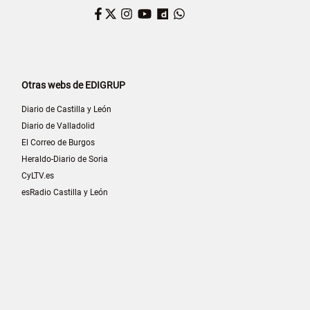
Facebook
Twitter
Instagram
YouTube
Dailymotion
WhatsApp
Otras webs de EDIGRUP
Diario de Castilla y León
Diario de Valladolid
El Correo de Burgos
Heraldo-Diario de Soria
CyLTV.es
esRadio Castilla y León