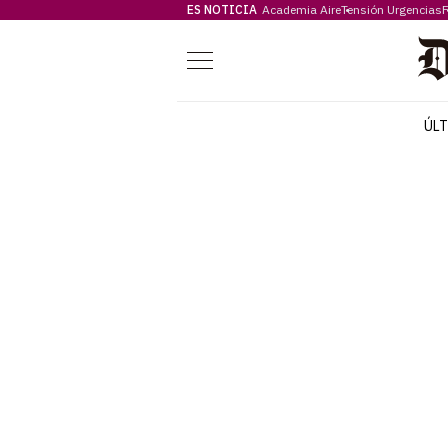
ES NOTICIA
Academia Aire
Tensión Urgencias
F
Menú
ÚL