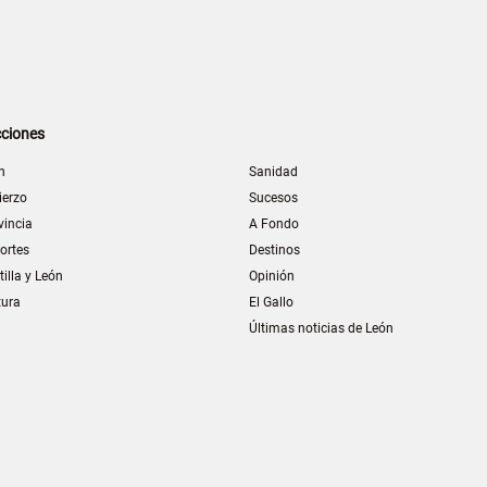
ciones
n
Sanidad
ierzo
Sucesos
vincia
A Fondo
ortes
Destinos
tilla y León
Opinión
tura
El Gallo
Últimas noticias de León