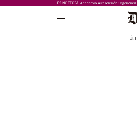
ES NOTICIA
Academia Aire
Tensión Urgencias
F
Menú
ÚL