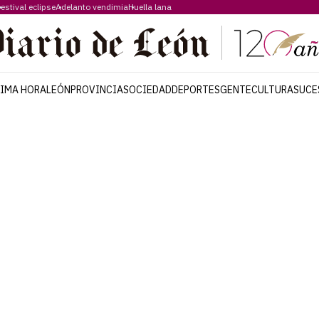
estival eclipse
Adelanto vendimia
Huella lana
TIMA HORA
LEÓN
PROVINCIA
SOCIEDAD
DEPORTES
GENTE
CULTURA
SUCE