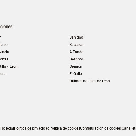
ciones
n
Sanidad
ierzo
Sucesos
vincia
A Fondo
ortes
Destinos
tilla y León
Opinión
tura
El Gallo
Últimas noticias de León
iso legal
Política de privacidad
Política de cookies
Configuración de cookies
Canal ét