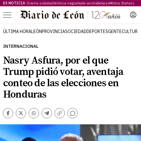
ES NOTICIA
Drama soledad
Crónica negra
Calle ancha
Eclipse
Motos Bañeza
Menú
ÚLTIMA HORA
LEÓN
PROVINCIA
SOCIEDAD
DEPORTES
GENTE
CULTURA
INTERNACIONAL
Nasry Asfura, por el que
Trump pidió votar, aventaja
conteo de las elecciones en
Honduras
Comentarios
Facebook
Twitter
Whatsapp
Telegram
Copiar
enlace