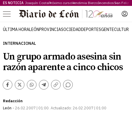
ES NOTICIA
Joaquín Costa
Próximo curso
Vendimia Bierzo
Incendios
San Feliz
Menú
ÚLTIMA HORA
LEÓN
PROVINCIA
SOCIEDAD
DEPORTES
GENTE
CULTURA
INTERNACIONAL
Un grupo armado asesina sin
razón aparente a cinco chicos
Comentarios
Facebook
Twitter
Whatsapp
Telegram
Copiar
enlace
Redacción
León
26.02.2007 | 01:00
Actualizado:
26.02.2007 | 01:00