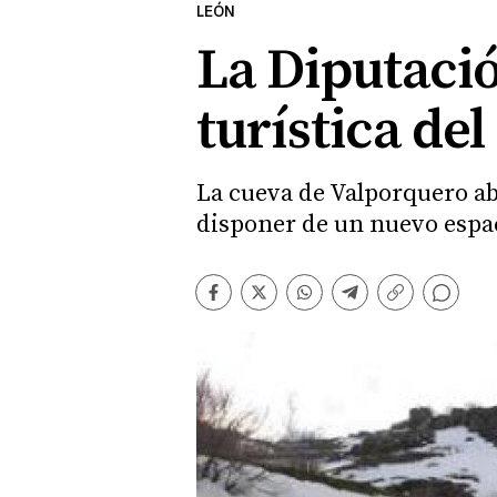
LEÓN
La Diputació
turística del
La cueva de Valporquero ab
disponer de un nuevo espac
Comentarios
Facebook
Twitter
Whatsapp
Telegram
Copiar
enlace