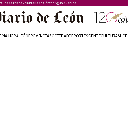
e
Oleada robos
Voluntariado Cáritas
Agua pueblos
TIMA HORA
LEÓN
PROVINCIA
SOCIEDAD
DEPORTES
GENTE
CULTURA
SUCE