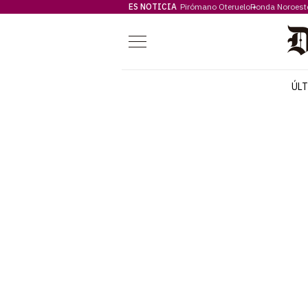
ES NOTICIA
Pirómano Oteruelo
Ronda Noroest
Menú
ÚL