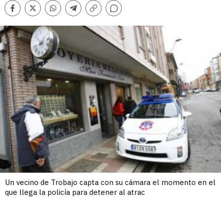
Comentarios
Facebook
Twitter
Whatsapp
Telegram
Copiar
enlace
Un vecino de Trobajo capta con su cámara el momento en el
que llega la policía para detener al atrac