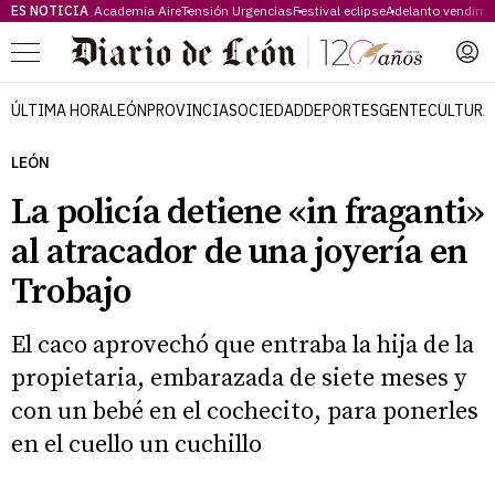
ES NOTICIA
Academia Aire
Tensión Urgencias
Festival eclipse
Adelanto vendimi
Menú
ÚLTIMA HORA
LEÓN
PROVINCIA
SOCIEDAD
DEPORTES
GENTE
CULTURA
LEÓN
La policía detiene «in fraganti»
al atracador de una joyería en
Trobajo
El caco aprovechó que entraba la hija de la
propietaria, embarazada de siete meses y
con un bebé en el cochecito, para ponerles
en el cuello un cuchillo